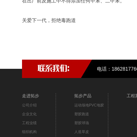
在出厂前及施工中不得添加任何甲苯、二甲苯。
关爱下一代，拒绝毒跑道
电话：18628177
走进拓步
拓步产品
工程
公司介绍
运动场地PVC地胶
企业文化
塑胶跑道
工程业绩
塑胶球场
组织机构
人造草皮