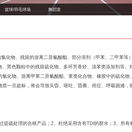
篮球/羽毛球场
舞蹈室
氯化物、残留的游离二异氰酸酯、部分溶剂（甲苯、二甲苯等
化物、黑色颗粒中的残留硫化物、多环芳香烃、溴苯类添加剂等。
的氯化物、游离甲苯二异氰酸酯、苯类化合物、橡胶中的硫化物
物质一旦超标，将会导致头昏、呕吐、昏厥、癌症、呼吸困难，
提硫处理的合格产品；2、杜绝采用含有TDI的胶水；3、所有